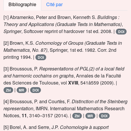
Bibliographie
Cité par
[1] Abramenko, Peter and Brown, Kenneth S.
Buildings :
Theory and Applications (Graduate Texts in Mathematics)
,
Springer
, Softcover reprint of hardcover 1st ed. 2008. |
DOI
[2] Brown, K.S.
Cohomology of Groups (Graduate Texts in
Mathematics, No. 87)
, Springer, 1st ed. 1982. Corr. 2nd
printing 1994. |
DOI
[3] Broussous, P.
Representations of PGL(2) of a local field
and harmonic cochains on graphs
, Annales de la Faculté
des Sciences de Toulouse, vol
XVIII
, 541â559 (2009). |
|
|
Zbl
MR
DOI
[4] Broussous, P. and Courtès, F.
Distinction of the Steinberg
representation
, IMRN. International Mathematics Research
Notices,
11
, 3140–3157 (2014). |
|
|
Zbl
MR
DOI
[5] Borel, A. and Serre, J.P.
Cohomologie à support