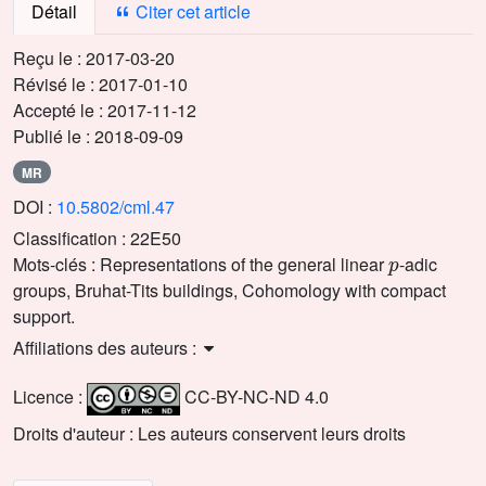
Détail
Citer cet article
Reçu le :
2017-03-20
Révisé le :
2017-01-10
Accepté le :
2017-11-12
Publié le :
2018-09-09
MR
DOI :
10.5802/cml.47
Classification :
22E50
p
Mots-clés :
Representations of the general linear
-adic
groups, Bruhat-Tits buildings, Cohomology with compact
support.
Affiliations des auteurs :
Licence :
CC-BY-NC-ND 4.0
Droits d'auteur : Les auteurs conservent leurs droits