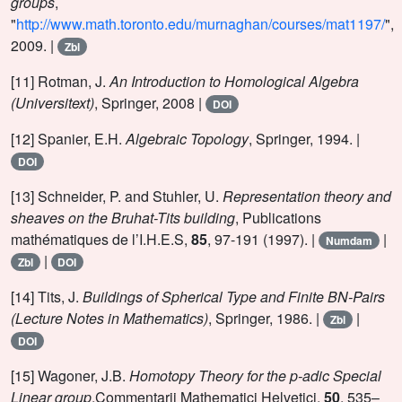
groups
,
"
http://www.math.toronto.edu/murnaghan/courses/mat1197/
",
2009. |
Zbl
[11] Rotman, J.
An Introduction to Homological Algebra
(Universitext)
, Springer, 2008 |
DOI
[12] Spanier, E.H.
Algebraic Topology
, Springer, 1994. |
DOI
[13] Schneider, P. and Stuhler, U.
Representation theory and
sheaves on the Bruhat-Tits building
, Publications
mathématiques de l’I.H.E.S,
85
, 97-191 (1997). |
|
Numdam
|
Zbl
DOI
[14] Tits, J.
Buildings of Spherical Type and Finite BN-Pairs
(Lecture Notes in Mathematics)
, Springer, 1986. |
|
Zbl
DOI
[15] Wagoner, J.B.
Homotopy Theory for the p-adic Special
Linear group
,Commentarii Mathematici Helvetici,
50
, 535–