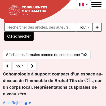
Articles publiés
Tout
Rechercher
no. 1
Cohomologie à support compact d’un espace au-
GL
n
dessus de l’immeuble de Bruhat-Tits de
sur
un corps local. Représentations cuspidales de
niveau zéro.
1
Anis Rajhi