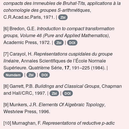
compacts des immeubles de Bruhat-Tits, applications à la
cohomologie des groupes S-arithmétiques
,
C.R.Acad.sc.Paris, 1971. |
Zbl
[6] Bredon, G.E.
Introduction to compact transformation
groups, Volume 46 (Pure and Applied Mathematics)
,
Academic Press, 1972. |
|
Zbl
DOI
[7] Carayol, H.
Représentations cuspidales du groupe
linéaire
, Annales Scientifiques de l’École Normale
Supérieure. Quatrième Série,
17
, 191–225 (1984). |
|
|
Numdam
Zbl
DOI
[8] Garrett, P.B.
Buildings and Classical Groups
, Chapman
and Hall/CRC, 1997. |
|
Zbl
DOI
[9] Munkers, J.R.
Elements Of Algebraic Topology
,
Westview Press, 1996.
[10] Murnaghan, F.
Representations of reductive p-adic