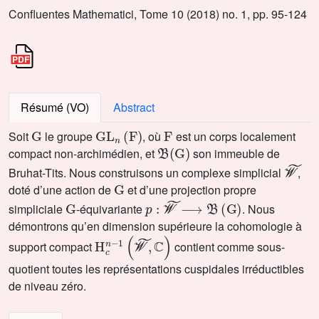
Confluentes Mathematici, Tome 10 (2018) no. 1, pp. 95-124
Résumé (VO)
Abstract
G
GL
n
(
F
)
F
Soit
le groupe
, où
est un corps localement
𝔅
(
G
)
compact non-archimédien, et
son immeuble de
𝒲
˜
Bruhat-Tits. Nous construisons un complexe simplicial
,
G
doté d’une action de
et d’une projection propre
G
p
:
𝒲
˜
⟶
𝔅
(
G
)
simpliciale
-équivariante
. Nous
démontrons qu’en dimension supérieure la cohomologie à
H
c
n
-
1
(
𝒲
˜
,
ℂ
)
support compact
contient comme sous-
quotient toutes les représentations cuspidales irréductibles
de niveau zéro.